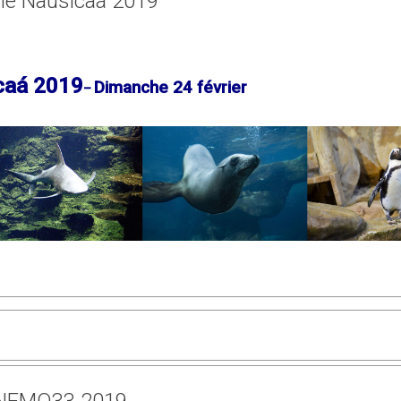
tie Nausicaá 2019
caá 2019
Dimanche 24 février
–
NEMO33 2019