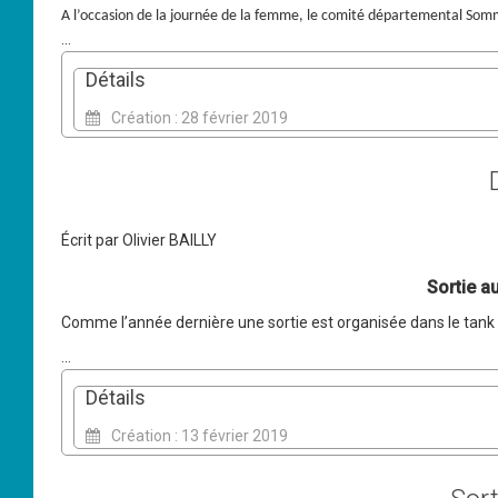
A l’occasion d
e
la journé
e
d
e
la f
e
mm
e
, l
e
comité départ
e
m
e
ntal Som
...
Détails
Création : 28 février 2019
Écrit par
Olivier BAILLY
Sortie a
Comme l’année dernière une sortie est organisée dans le tank
...
Détails
Création : 13 février 2019