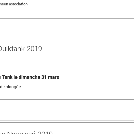
m
e
en association
Duiktank 2019
u Tank le dimanche 31 mars
 de plongée