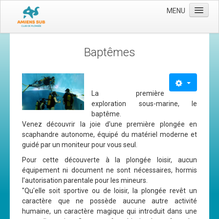
MENU
Accueil
Baptêmes
Le club
Les moyens
L'équipe
La première
exploration sous-marine, le
Le comité directeur
baptême.
Venez découvrir la joie d'une première plongée en
Nos activités
scaphandre autonome, équipé du matériel moderne et
Apnée
guidé par un moniteur pour vous seul.
Pour cette découverte à la plongée loisir, aucun
Baptèmes
équipement ni document ne sont nécessaires, hormis
Plongée adultes
l'autorisation parentale pour les mineurs.
"Qu'elle soit sportive ou de loisir, la plongée revêt un
Plongée enfants
caractère que ne possède aucune autre activité
humaine, un caractère magique qui introduit dans une
Adhérer