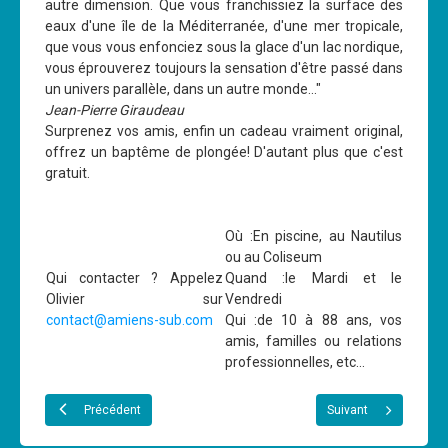
autre dimension. Que vous franchissiez la surface des
Les News
eaux d'une île de la Méditerranée, d'une mer tropicale,
que vous vous enfonciez sous la glace d'un lac nordique,
Dernières nouvelles
vous éprouverez toujours la sensation d'être passé dans
un univers parallèle, dans un autre monde..."
Archives
Jean-Pierre Giraudeau
Calendrier
Surprenez vos amis, enfin un cadeau vraiment original,
offrez un baptême de plongée! D'autant plus que c'est
Sorties
gratuit.
Voyages et séjours
Planning piscine
Où :En piscine, au Nautilus
ou au Coliseum
Les formations
Qui contacter ? Appelez
Quand :le Mardi et le
Olivier sur
Vendredi
Niveau 1
contact@amiens-sub.com
Qui :de 10 à 88 ans, vos
Niveau 2
amis, familles ou relations
professionnelles, etc...
Niveau 3
Niveau 4
Précédent
Suivant
Nitrox