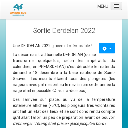
MENU
Accueil
Sortie Derdelan 2022
Le club
Les moyens
Une DERDELAN 2022 glacée et mémorable !
L'équipe
La désormais traditionnelle DERDELAN (qui se
transforme quelquefois, selon les impératifs du
Le comité directeur
calendrier, en PREMSDELAN) s’est déroulée le matin du
dimanche 18 décembre à la base nautique de Saint-
Nos activités
Sauveur. Les inscrits étaient tous des plongeurs (les
Apnée
nageurs avec palmes ont eu le nez fin car cette année la
nage était impossible 😊: voir ci-dessous).
Baptèmes
Dès l’arrivée sur place, au vu de la température
Plongée adultes
extérieure affichée (-5°C), les plongeurs très volontaires
ont fait un état des lieux et se sont donc rendu compte
Plongée enfants
qu’il allait falloir un peu de préparation avant de pouvoir
s’immerger : l’étang était pris en glace jusqu’au bord !
Adhérer