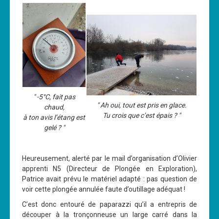
Les News
Dernières nouvelles
Archives
Calendrier
Sorties
" -5°C, fait pas
Voyages et séjours
" Ah oui, tout est pris en glace.
chaud,
Planning piscine
Tu crois que c’est épais ? "
à ton avis l’étang est
gelé ? "
Les formations
Niveau 1
Heureusement, alerté par le mail d’organisation d’Olivier
Niveau 2
apprenti N5 (Directeur de Plongée en Exploration),
Patrice avait prévu le matériel adapté : pas question de
Niveau 3
voir cette plongée annulée faute d’outillage adéquat !
Niveau 4
C’est donc entouré de paparazzi qu’il a entrepris de
découper à la tronçonneuse un large carré dans la
Nitrox