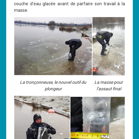
couche d’eau glacée avant de parfaire son travail à la
Cours
masse.
Annonces
La tronçonneuse, le nouvel outil du
La masse pour
plongeur
l’assaut final