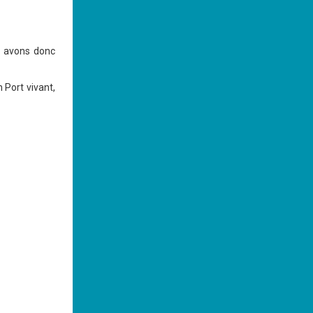
us avons donc
 Port vivant,