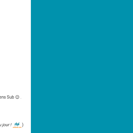
ns Sub 😉 .
u jour !
)