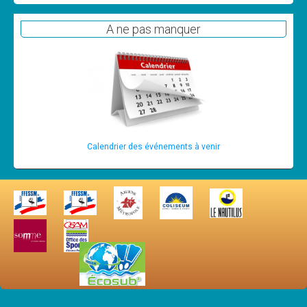
Les News
A ne pas manquer
Dernières nouvelles
Archives
Calendrier
Sorties
Voyages et séjours
Calendrier des événements à venir
Planning piscine
Les formations
Niveau 1
Niveau 2
Niveau 3
Niveau 4
Nitrox