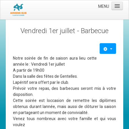
MENU
Accueil
Vendredi 1er juillet - Barbecue
Le club
Les moyens
L'équipe
Notre soirée de fin de saison aura lieu cette
année le : Vendredi 1er juillet
Le comité directeur
A partir de 19h00
Nos activités
Dans la salle des fêtes de Gentelles.
Lapéritif sera offert par le club.
Apnée
Prévoir votre repas, des barbecues seront mis à votre
disposition.
Baptèmes
Cette soirée est loccasion de remettre les diplômes
Plongée adultes
obtenus durant lannée, mais aussi de clôturer la saison
en partageant un moment de convivialité.
Plongée enfants
Venez tous nombreux avec votre famille et qui vous
voulez
Adhérer