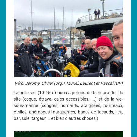
Les News
Dernières nouvelles
Archives
Calendrier
Sorties
Voyages et séjours
Planning piscine
Les formations
Véro, Jérôme, Olivier (org.), Muriel, Laurent et Pascal (DP)
La belle visi (10-15m) nous a permis de bien profiter du
Niveau 1
site (coque, étrave, cales accessibles, ....) et de la vie-
Niveau 2
sous-marine (congres, homards, araignées, tourteaux,
étrilles, anémones marguerites, bancs de tacauds, lieu,
Niveau 3
bar, sole, targeur, ... et bien d'autres choses )
Niveau 4
Nitrox