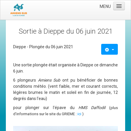
MENU
Accueil
Sortie à Dieppe du 06 juin 2021
Le club
Les moyens
Dieppe - Plongée du 06 juin 2021
L'équipe
Une sortie plongée était organisée à Dieppe ce dimanche
Le comité directeur
6 juin.
Nos activités
6 plongeurs
Amiens Sub
ont pu bénéficier de bonnes
conditions météo. (vent faible, mer et courant corrects,
Apnée
légères brumes le matin et soleil en fin de journée, 12
Baptèmes
degrés dans l'eau)
Plongée adultes
pour plonger sur l'épave du
HMS Daffodil
(plus
d'informations sur le site du GRIEME :
ici
)
Plongée enfants
Adhérer