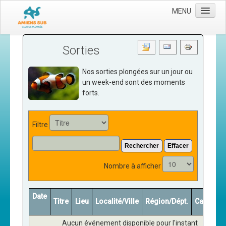
MENU
Accueil
Sorties
Le club
Nos sorties plongées sur un jour ou
Les moyens
un week-end sont des moments
forts.
L'équipe
Le comité directeur
Filtre
Nos activités
Rechercher
Effacer
Apnée
Nombre à afficher
Baptèmes
Plongée adultes
Date
Titre
Lieu
Localité/Ville
Région/Dépt.
Catégori
Plongée enfants
Adhérer
Aucun événement disponible pour l'instant