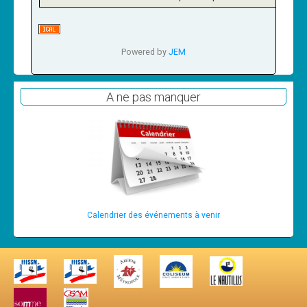
Les News
Dernières nouvelles
Powered by
JEM
Archives
Calendrier
A ne pas manquer
Sorties
Voyages et séjours
Planning piscine
Les formations
Niveau 1
Calendrier des événements à venir
Niveau 2
Niveau 3
Niveau 4
Nitrox