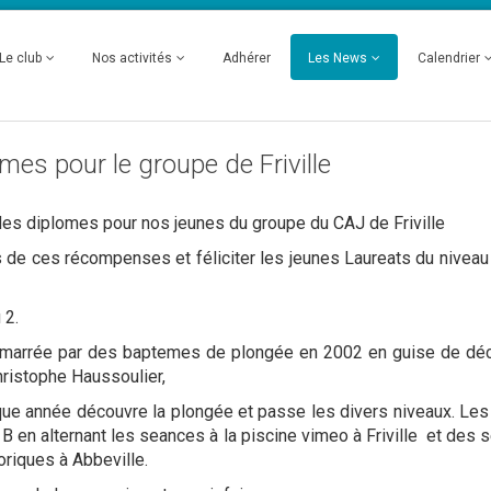
Le club
Nos activités
Adhérer
Les News
Calendrier
es pour le groupe de Friville
e des diplomes pour nos jeunes du groupe du CAJ de Friville
rs de ces récompenses et féliciter les jeunes Laureats du niveau
 2.
a démarrée par des baptemes de plongée en 2002 en guise de dé
Christophe Haussoulier,
ue année découvre la plongée et passe les divers niveaux. Les
 en alternant les seances à la piscine vimeo à Friville et des 
riques à Abbeville.