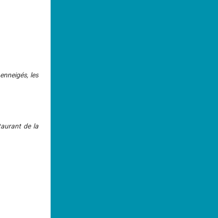
enneigés, les
.
taurant de la