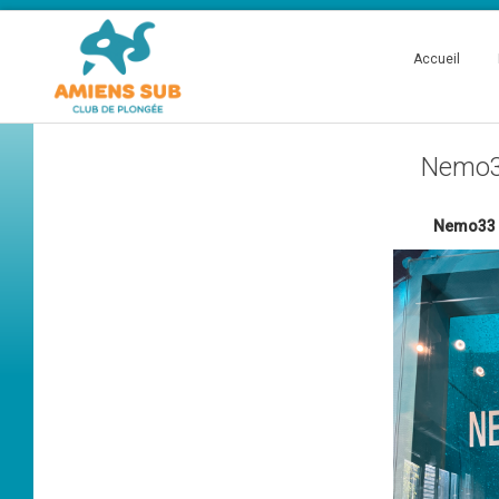
Accueil
Nemo33
Nemo33 -