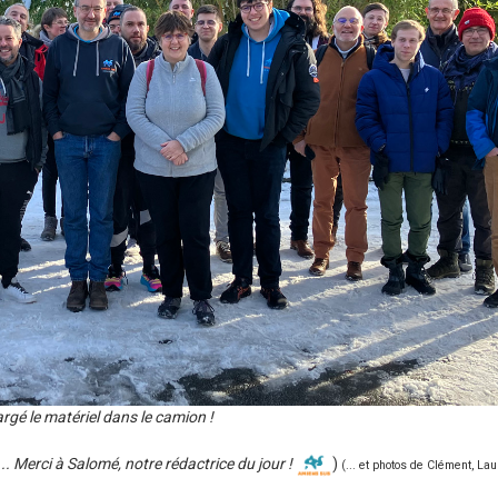
argé le matériel dans le camion !
... Merci à Salomé, notre rédactrice du jour !
)
(... et photos de Clément, Lau