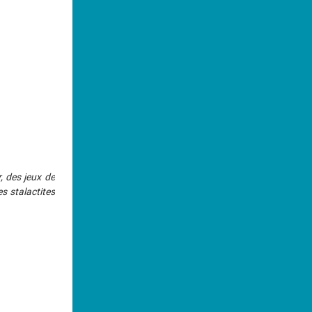
, des jeux de
s stalactites