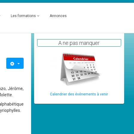
Les formations
Annonces
A ne pas manquer
Enzo, Jérôme,
Calendrier des événements à venir
Molette.
alphabétique
yriophylles.