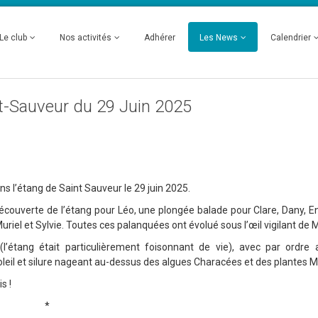
Le club
Nos activités
Adhérer
Les News
Calendrier
t-Sauveur du 29 Juin 2025
s l’étang de Saint Sauveur le 29 juin 2025.
 découverte de l’étang pour Léo, une plongée balade pour Clare, Dany, 
 Muriel et Sylvie. Toutes ces palanquées ont évolué sous l’œil vigilant de 
(l’étang était particulièrement foisonnant de vie), avec par ordre 
soleil et silure nageant au-dessus des algues Characées et des plantes M
s !
*