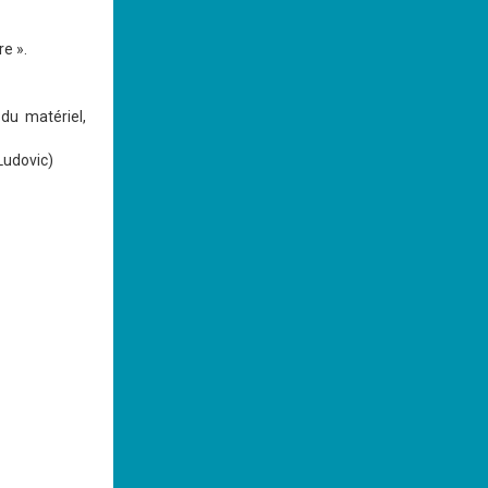
re ».
du matériel,
Ludovic)