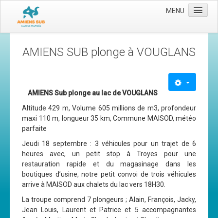
MENU
Accueil
AMIENS SUB plonge à VOUGLANS
Le club
Les moyens
L'équipe
AMIENS Sub plonge au lac de VOUGLANS
Altitude 429 m, Volume 605 millions de m3, profondeur
Le comité directeur
maxi 110 m, longueur 35 km, Commune MAISOD, météo
Nos activités
parfaite
Jeudi 18 septembre : 3 véhicules pour un trajet de 6
Apnée
heures avec, un petit stop à Troyes pour une
Baptèmes
restauration rapide et du magasinage dans les
boutiques d’usine, notre petit convoi de trois véhicules
Plongée adultes
arrive à MAISOD aux chalets du lac vers 18H30.
Plongée enfants
La troupe comprend 7 plongeurs ; Alain, François, Jacky,
Jean Louis, Laurent et Patrice et 5 accompagnantes
Adhérer