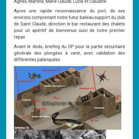
Agnés, Martine, Marie Claude, Lucie et Claudine.
Les News
Apres une rapide reconnaissance du port, de ses
environs comprenant notre futur bateau support du club
Dernières nouvelles
de Saint Claude, direction le bar restaurant des chalets
Archives
pour un apéritif de bienvenue suivi de notre premier
repas
Calendrier
Avant le dodo, briefing du DP pour la partie sécuritaire
Sorties
générale des plongées à venir, avec validation des
différentes palanquées
Voyages et séjours
Planning piscine
Les formations
Niveau 1
Niveau 2
Niveau 3
Niveau 4
Nitrox