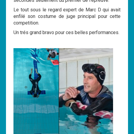
secondes seulement du premier de l'epreuve.
Cours
Le tout sous le regard expert de Marc D qui avait
enfilé son costume de juge principal pour cette
Annonces
competition.
Un trés grand bravo pour ces belles performances.