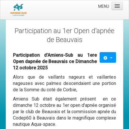
MENU
Accueil
Participation au 1er Open d'apnée
Le club
de Beauvais
Les moyens
Participation d'Amiens-Sub au 1ere
L'équipe
Open dapnée de Beauvais ce Dimanche
Le comité directeur
12 octobre 2025
Nos activités
Alors que de vaillants nageurs et vaillantes
nageuses avec palmes descendaient une portion
Apnée
de la Somme du coté de Corbie,
Baptèmes
Amiens Sub était également présent en ce
dimanche 12 octobre au 1er open d'apnée organisé
Plongée adultes
par le club de Beauvais et la commission apnée du
Plongée enfants
Codep60 à Beauvais dans le magnifique complexe
nautique Aqua-space.
Adhérer