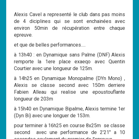
Les News
Alexis Cavel a representé le club dans pas moins
Dernières nouvelles
de 4 diciplines qui se sont enchainées avec
environ 50min de récupération entre chaque
Archives
epreuve.
Calendrier
et que de belles performances.....
Sorties
à 13h40 : en Dynamique sans Palme (DNF) Alexis
remporte la 1ere place exaeqo avec Quentin
Voyages et séjours
Courtier avec une longueur de 125m.
Planning piscine
à 14h25 en Dynamique Monopalme (DYn Mono) ,
Les formations
Alexis se classe second avec 150m derriere
Fabien Alleau qui realise une epoustouflante
Niveau 1
longueur de 203m
Niveau 2
à 15h40 en Dynamique Bipalme, Alexis termine 1er
(Dyn Bi) avec une longuer de 153m.
Niveau 3
pour terminer à 16h25 en course 8x25m se classe
Niveau 4
second avec une performance de 2'21" a 10
Nitrox