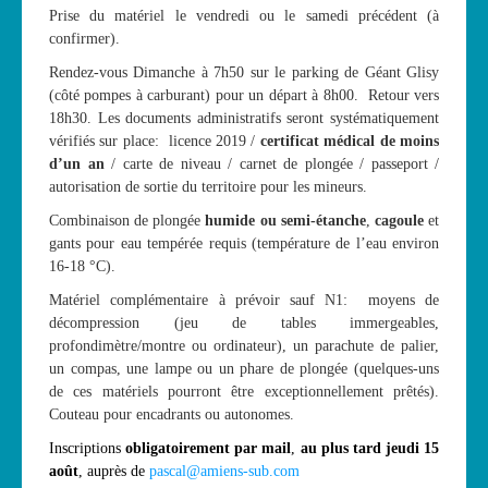
Prise du matériel le vendredi ou le samedi précédent (à
Les News
confirmer).
Dernières nouvelles
Rendez-vous Dimanche à 7h50 sur le parking de Géant Glisy
(côté pompes à carburant) pour un départ à 8h00. Retour vers
Archives
18h30. Les documents administratifs seront systématiquement
Calendrier
vérifiés sur place: licence 2019 /
certificat médical de moins
d’un an
/ carte de niveau / carnet de plongée / passeport /
Sorties
autorisation de sortie du territoire pour les mineurs.
Voyages et séjours
Combinaison de plongée
humide ou semi-étanche
,
cagoule
et
gants pour eau tempérée requis (température de l’eau environ
Planning piscine
16-18 °C).
Les formations
Matériel complémentaire à prévoir sauf N1: moyens de
décompression (jeu de tables immergeables,
Niveau 1
profondimètre/montre ou ordinateur), un parachute de palier,
Niveau 2
un compas, une lampe ou un phare de plongée (quelques-uns
de ces matériels pourront être exceptionnellement prêtés).
Niveau 3
Couteau pour encadrants ou autonomes.
Niveau 4
Inscriptions
obligatoirement
par mail
,
au plus tard jeudi 15
août
, auprès de
pascal@amiens-sub.com
Nitrox