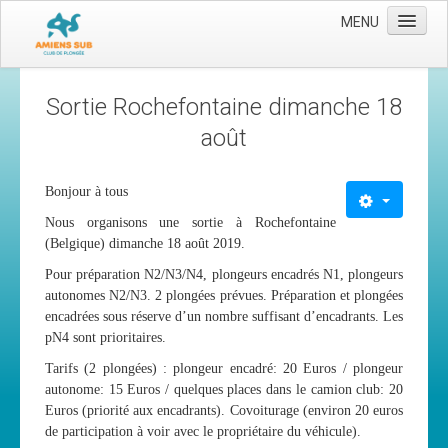
MENU
Accueil
Sortie Rochefontaine dimanche 18
Le club
août
Les moyens
L'équipe
Bonjour à tous
Nous organisons une sortie à Rochefontaine
Le comité directeur
(Belgique) dimanche 18 août 2019.
Nos activités
Pour préparation N2/N3/N4, plongeurs encadrés N1, plongeurs
Apnée
autonomes N2/N3. 2 plongées prévues. Préparation et plongées
encadrées sous réserve d’un nombre suffisant d’encadrants. Les
Baptèmes
pN4 sont prioritaires.
Plongée adultes
Tarifs (2 plongées) : plongeur encadré: 20 Euros / plongeur
autonome: 15 Euros / quelques places dans le camion club: 20
Plongée enfants
Euros (priorité aux encadrants).
Covoiturage (environ 20 euros
de participation à voir avec le propriétaire du véhicule).
Adhérer