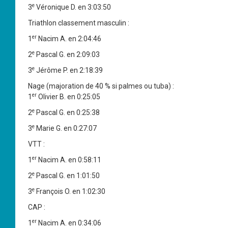
e
3
Véronique D. en 3:03:50
Triathlon classement masculin :
er
1
Nacim A. en 2:04:46
e
2
Pascal G. en 2:09:03
e
3
Jérôme P. en 2:18:39
Nage (majoration de 40 % si palmes ou tuba) :
er
1
Olivier B. en 0:25:05
e
2
Pascal G. en 0:25:38
e
3
Marie G. en 0:27:07
VTT :
er
1
Nacim A. en 0:58:11
e
2
Pascal G. en 1:01:50
e
3
François O. en 1:02:30
CAP :
er
1
Nacim A. en 0:34:06