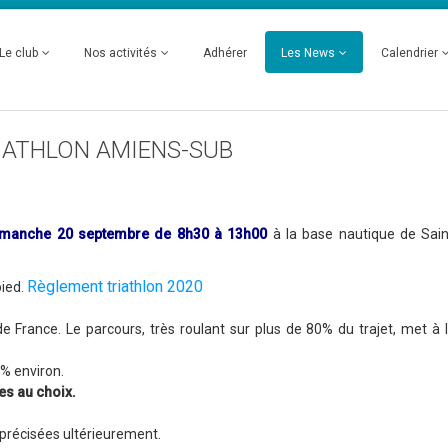
Le club
Nos activités
Adhérer
Les News
Calendrier
IATHLON AMIENS-SUB
imanche 20 septembre de 8h30 à 13h00
à la base nautique de Sain
Règlement triathlon 2020
pied.
France. Le parcours, très roulant sur plus de 80% du trajet, met à l
% environ.
ves au choix.
 précisées ultérieurement.