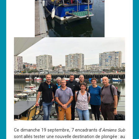
Les News
Dernières nouvelles
Archives
Calendrier
Sorties
Voyages et séjours
Planning piscine
Les formations
Niveau 1
Niveau 2
Niveau 3
Niveau 4
Ce dimanche 19 septembre, 7 encadrants d’
Amiens Sub
sont allés tester une nouvelle destination de plongée : au
Nitrox