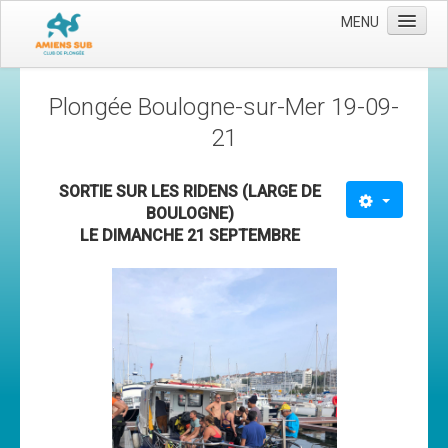
MENU
Accueil
Plongée Boulogne-sur-Mer 19-09-
Le club
21
Les moyens
SORTIE SUR LES RIDENS (LARGE DE
L'équipe
BOULOGNE)
Le comité directeur
LE DIMANCHE 21 SEPTEMBRE
Nos activités
Apnée
Baptèmes
Plongée adultes
Plongée enfants
Adhérer