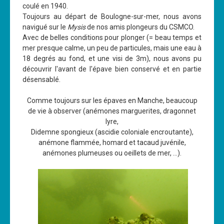
coulé en 1940.
Les News
Toujours au départ de Boulogne-sur-mer, nous avons
navigué sur le
Mysis
de nos amis plongeurs du CSMCO.
Dernières nouvelles
Avec de belles conditions pour plonger (= beau temps et
Archives
mer presque calme, un peu de particules, mais une eau à
18 degrés au fond, et une visi de 3m), nous avons pu
Calendrier
découvrir l'avant de l'épave bien conservé et en partie
désensablé.
Sorties
Voyages et séjours
Comme toujours sur les épaves en Manche, beaucoup
de vie à observer (anémones marguerites, dragonnet
Planning piscine
lyre,
Didemne spongieux (ascidie coloniale encroutante),
Les formations
anémone flammée, homard et tacaud juvénile,
Niveau 1
anémones plumeuses ou oeillets de mer, ...).
Niveau 2
Niveau 3
Niveau 4
Nitrox