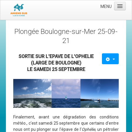
MENU
Accueil
Plongée Boulogne-sur-Mer 25-09-
Le club
21
Les moyens
SORTIE SUR L'EPAVE DE L'OPHELIE
L'équipe
(LARGE DE BOULOGNE)
Le comité directeur
LE SAMEDI 25 SEPTEMBRE
Nos activités
Apnée
Baptèmes
Plongée adultes
Finalement, avant une dégradation des conditions
Plongée enfants
météo., c'est samedi 25 septembre que certains d'entre
Adhérer
nous ont pu plonger sur l'épave de l'
Ophélie
, un pétrolier