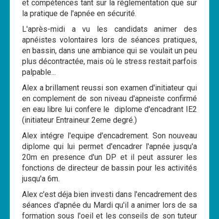
et compétences tant sur la réglementation que sur
Les News
la pratique de l'apnée en sécurité.
Dernières nouvelles
L'après-midi a vu les candidats animer des
apnéistes volontaires lors de séances pratiques,
Archives
en bassin, dans une ambiance qui se voulait un peu
plus décontractée, mais où le stress restait parfois
Calendrier
palpable...
Sorties
Alex a brillament reussi son examen d'initiateur qui
Voyages et séjours
en complement de son niveau d'apneiste confirmé
en eau libre lui confere le diplome d'encadrant IE2
Planning piscine
(initiateur Entraineur 2eme degré.)
Les formations
Alex intégre l'equipe d'encadrement. Son nouveau
diplome qui lui permet d'encadrer l'apnée jusqu'a
Niveau 1
20m en presence d'un DP et il peut assurer les
Niveau 2
fonctions de directeur de bassin pour les activités
jusqu'a 6m.
Niveau 3
Alex c'est déja bien investi dans l'encadrement des
Niveau 4
séances d'apnée du Mardi qu'il a animer lors de sa
formation sous l'oeil et les conseils de son tuteur
Nitrox