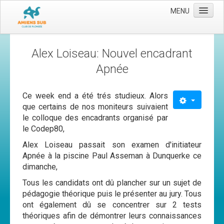
MENU
Accueil
Alex Loiseau: Nouvel encadrant
Le club
Apnée
Les moyens
Ce week end a été trés studieux. Alors
L'équipe
que certains de nos moniteurs suivaient
Le comité directeur
le colloque des encadrants organisé par
le Codep80,
Nos activités
Alex Loiseau passait son examen d'initiateur
Apnée
Apnée à la piscine Paul Asseman à Dunquerke ce
Baptèmes
dimanche,
Tous les candidats ont dû plancher sur un sujet de
Plongée adultes
pédagogie théorique puis le présenter au jury. Tous
Plongée enfants
ont également dû se concentrer sur 2 tests
théoriques afin de démontrer leurs connaissances
Adhérer