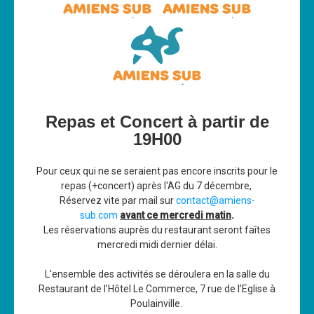
Les News
Dernières nouvelles
Archives
Calendrier
Sorties
Repas et Concert à partir de
19H00
Voyages et séjours
Planning piscine
Pour ceux qui ne se seraient pas encore inscrits pour le
repas (+concert) après l'AG du 7 décembre,
Les formations
Réservez vite par mail sur
contact@amiens-
Niveau 1
sub.com
avant ce mercredi matin
.
Les réservations auprès du restaurant seront faîtes
Niveau 2
mercredi midi dernier délai.
Niveau 3
L'ensemble des activités se déroulera en la salle du
Niveau 4
Restaurant de l’Hôtel Le Commerce, 7 rue de l’Eglise à
Poulainville.
Nitrox