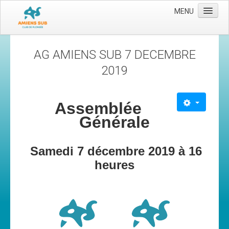
MENU
Accueil
AG AMIENS SUB 7 DECEMBRE
Le club
2019
Les moyens
L'équipe
Assemblée
Le comité directeur
Générale
Nos activités
Samedi 7 décembre 2019 à 16
Apnée
heures
Baptèmes
Plongée adultes
Plongée enfants
Adhérer