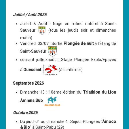
Les News
Juillet / Août 2026
Dernières nouvelles
Juillet & Août : Nage en milieu naturel à Saint-
Archives
Sauveur
(tous les jeudis soir et dimanches
Calendrier
matin)
Vendredi 03/07 : Sortie
Plongée de nuit
à l'Étang de
Sorties
Saint-Sauveur
Voyages et séjours
courant juillet/août : Stage Plongée Explo/Epaves
Planning piscine
à
Ouessant
(à confirmer)
Les formations
Septembre 2026
Niveau 1
Dimanche 13 : 10ème édition du
Triathlon du Lion
Niveau 2
Amiens Sub
Niveau 3
Octobre 2026
Niveau 4
Du jeudi 01 au dimanche 4 : Séjour Plongées "
Amoco
& Bio
" à Saint-Pabu (29)
Nitrox