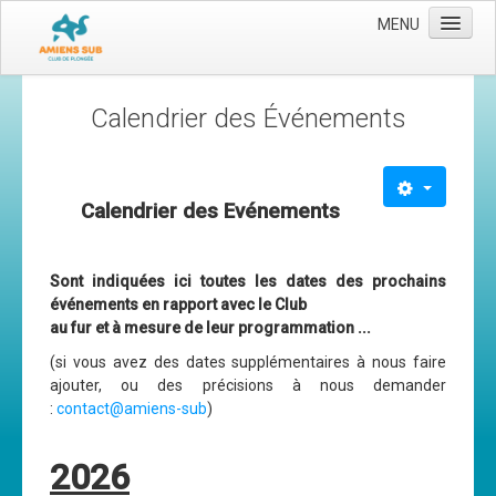
MENU
Accueil
Calendrier des Événements
Le club
Les moyens
Calendrier des Evénements
L'équipe
Le comité directeur
Sont indiquées ici toutes les dates des prochains
Nos activités
événements en rapport avec le Club
Apnée
au fur et à mesure de leur programmation ...
(si vous avez des dates supplémentaires à nous faire
Baptèmes
ajouter, ou des précisions à nous demander
Plongée adultes
:
contact@amiens-sub
)
Plongée enfants
2026
Adhérer