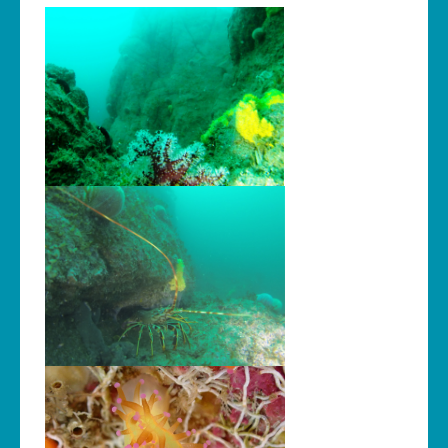
Les News
Dernières nouvelles
Archives
Calendrier
Sorties
Voyages et séjours
Planning piscine
Les formations
Niveau 1
Niveau 2
Niveau 3
Niveau 4
Nitrox