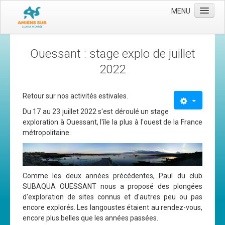
MENU
Accueil
Ouessant : stage explo de juillet
Le club
2022
Les moyens
L'équipe
Retour sur nos activités estivales.
Du 17 au 23 juillet 2022 s'est déroulé un stage
Le comité directeur
exploration à Ouessant, l'île la plus à l'ouest de la France
Nos activités
métropolitaine.
Apnée
Baptèmes
Comme les deux années précédentes, Paul du club
Plongée adultes
SUBAQUA OUESSANT nous a proposé des plongées
d'exploration de sites connus et d'autres peu ou pas
Plongée enfants
encore explorés. Les langoustes étaient au rendez-vous,
encore plus belles que les années passées.
Adhérer