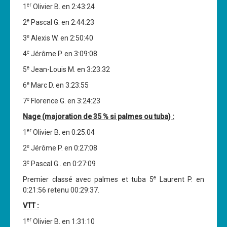
er
1
Olivier B. en 2:43:24
Cours
e
2
Pascal G. en 2:44:23
Annonces
e
3
Alexis W. en 2:50:40
e
4
Jérôme P. en 3:09:08
e
5
Jean-Louis M. en 3:23:32
e
6
Marc D. en 3:23:55
e
7
Florence G. en 3:24:23
Nage (majoration de 35 % si palmes ou tuba) :
er
1
Olivier B. en 0:25:04
e
2
Jérôme P. en 0:27:08
e
3
Pascal G.. en 0:27:09
e
Premier classé avec palmes et tuba 5
Laurent P. en
0:21:56 retenu 00:29:37.
VTT :
er
1
Olivier B. en 1:31:10