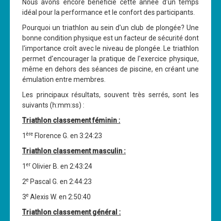
Nous avons encore bénéficié cette année d'un temps
Les News
idéal pour la performance et le confort des participants.
Pourquoi un triathlon au sein d'un club de plongée? Une
Dernières nouvelles
bonne condition physique est un facteur de sécurité dont
Archives
l'importance croît avec le niveau de plongée. Le triathlon
permet d'encourager la pratique de l'exercice physique,
Calendrier
même en dehors des séances de piscine, en créant une
émulation entre membres.
Sorties
Les principaux résultats, souvent très serrés, sont les
Voyages et séjours
suivants (h:mm:ss) :
Planning piscine
Triathlon classement féminin :
Les formations
ère
1
Florence G. en 3:24:23
Niveau 1
Triathlon classement masculin :
er
1
Olivier B. en 2:43:24
Niveau 2
e
2
Pascal G. en 2:44:23
Niveau 3
e
3
Alexis W. en 2:50:40
Niveau 4
Triathlon classement général :
Nitrox