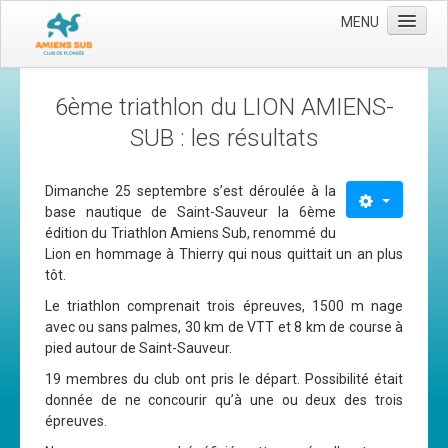
MENU
Accueil
6ème triathlon du LION AMIENS-
Le club
SUB : les résultats
Les moyens
L'équipe
Dimanche 25 septembre s’est déroulée à la
base nautique de Saint-Sauveur la 6ème
Le comité directeur
édition du Triathlon Amiens Sub, renommé du
Lion en hommage à Thierry qui nous quittait un an plus
Nos activités
tôt.
Apnée
Le triathlon comprenait trois épreuves, 1500 m nage
avec ou sans palmes, 30 km de VTT et 8 km de course à
Baptèmes
pied autour de Saint-Sauveur.
Plongée adultes
19 membres du club ont pris le départ. Possibilité était
donnée de ne concourir qu’à une ou deux des trois
Plongée enfants
épreuves.
Adhérer